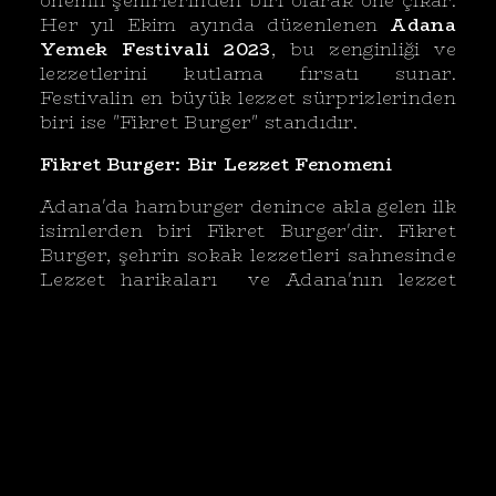
önemli şehirlerinden biri olarak öne çıkar.
Her yıl Ekim ayında düzenlenen
Adana
Yemek Festivali 2023
, bu zenginliği ve
lezzetlerini kutlama fırsatı sunar.
Festivalin en büyük lezzet sürprizlerinden
biri ise "Fikret Burger" standıdır.
Fikret Burger: Bir Lezzet Fenomeni
Adana'da hamburger denince akla gelen ilk
isimlerden biri Fikret Burger'dir. Fikret
Burger, şehrin sokak lezzetleri sahnesinde
Lezzet harikaları ve Adana'nın lezzet
yolculuğuna damgasını vuruyor. Festivalin
her yılında olduğu gibi, bu yıl da Fikret
Burger Sokak lezzetleri standın da festival
alanında yerini alıyor.
Fikret Burger'ın başarısının ardında yatan
şey sadece mükemmel bir burger
olmamasıdır. Bu burgerler, en taze
malzemelerle hazırlanır ve özel bir lezzet