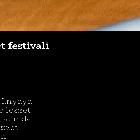
 festivali
dünyaya
e lezzet
 çapında
ezzet
an