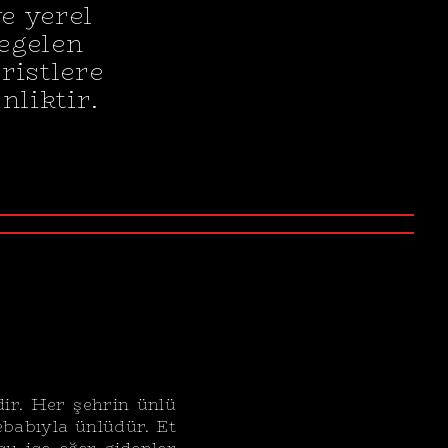
e yerel
regelen
ristlere
nliktir.
dir. Her şehrin ünlü
ebabıyla ünlüdür. Et