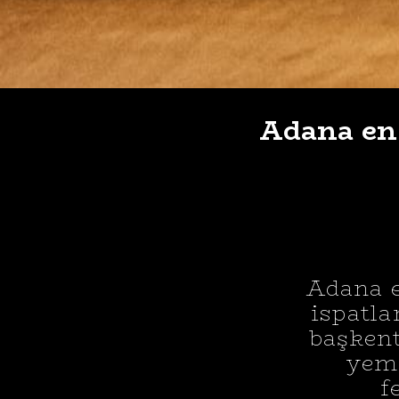
Adana en 
Adana 
ispatla
başkent
yeme
f