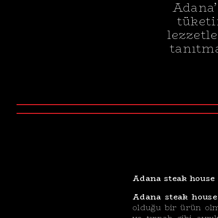
Adana’
tüketi
lezzetl
tanıtma
Adana steak house
Adana steak hous
olduğu bir ürün olm