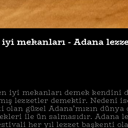
iyi mekanları - Adana lezzet
en iyi mekanları demek kendini 
mış lezzetler demektir. Nedeni is
i olan güzel Adana’mızın dünya
kleri ile ün salmasıdır. Adana l
estivali her yıl lezzet başkenti ol