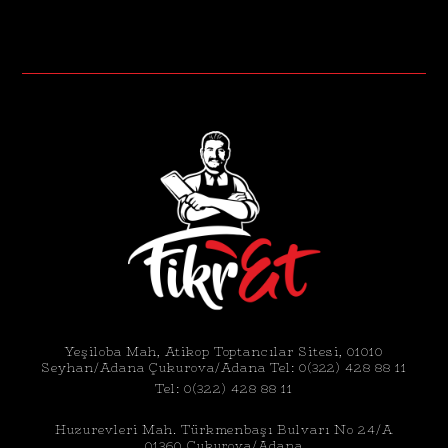
Yeşiloba Mah, Atikop Toptancılar Sitesi, 01010
Seyhan/Adana Çukurova/Adana Tel: 0(322) 428 88 11
Tel:
0(322) 428 88 11
Huzurevleri Mah. Türkmenbaşı Bulvarı No 24/A
01360 Çukurova/Adana